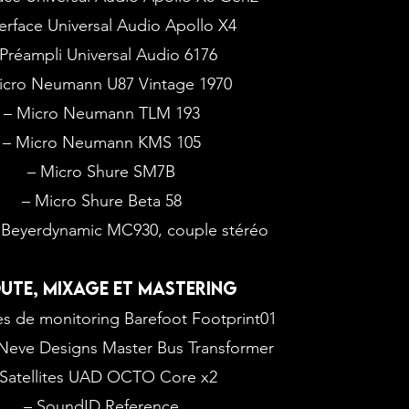
terface Universal Audio Apollo X4
 Préampli Universal Audio 6176
icro Neumann U87 Vintage 1970
– Micro Neumann TLM 193
– Micro Neumann KMS 105
– Micro Shure SM7B
– Micro Shure Beta 58
 Beyerdynamic MC930, couple stéréo
UTE, MIXAGE ET MASTERING
es de monitoring Barefoot Footprint01
Neve Designs Master Bus Transformer
 Satellites UAD OCTO Core x2
– SoundID Reference