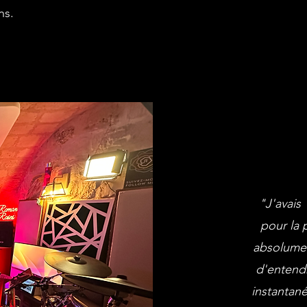
ns.
"J'avais 
pour la 
absolument
d'entendr
instantan