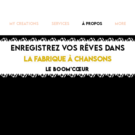
My creations
Services
À propos
More
ENREGISTREZ VOS RÊVES dans
la fabrique à chansons
le boom'cœur