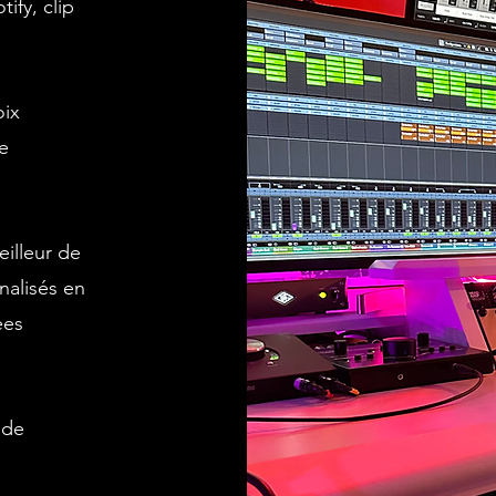
tify, clip
oix
je
eilleur de
nalisés en
ées
 de