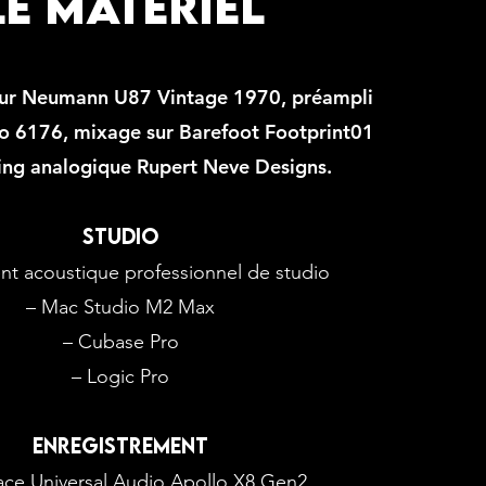
LE MATÉRIEL
 sur Neumann U87 Vintage 1970, préampli
io 6176, mixage sur Barefoot Footprint01
ing analogique Rupert Neve Designs.
STUDIO
ent acoustique professionnel de studio
– Mac Studio M2 Max
– Cubase Pro
– Logic Pro
enregistrement
face Universal Audio Apollo X8 Gen2