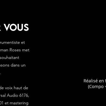
r vous
trumentiste et
Roman Roses met
 souhaitant
ansons dans un
.
Réalisé en 
(Compo +
de voix haut de
sal Audio 6176,
01 et mastering