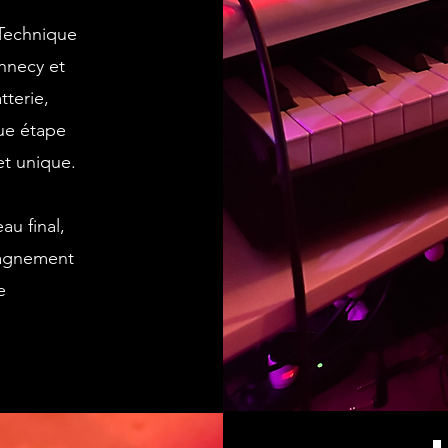
 Technique
nnecy et
tterie,
ue étape
et unique.
au final,
pagnement
e