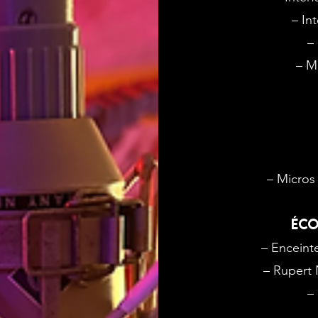
– In
–
– M
– Micros
ÉCO
– Enceint
– Rupert 
–