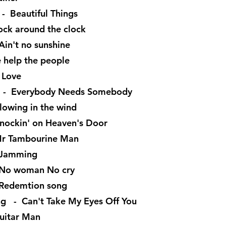
 Beautiful Things
ock around the clock
Ain't no sunshine
 help the people
 Love
s - Everybody Needs Somebody
owing in the wind
nockin' on Heaven's Door
Mr Tambourine Man
 Jamming
 No woman No cry
Redemtion song
g - Can't Take My Eyes Off You
uitar Man