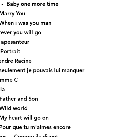
 - Baby one more time
Marry You
When i was you man
ever you will go
 apesanteur
Portrait
endre Racine
seulement je pouvais lui manquer
omme C
la
Father and Son
Wild world
My heart will go on
Pour que tu m'aimes encore
ur - Comme ils disent