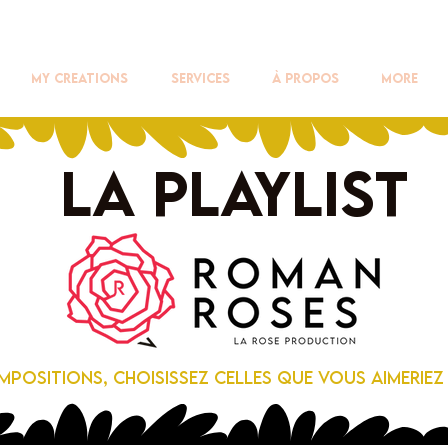
My creations
Services
À propos
More
La playlist
mpositions, choisissez celles que vous aimeriez q