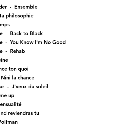
ider - Ensemble
a philosophie
emps
 - Back to Black
e - You Know I'm No Good
e - Rehab
eine
ce ton quoi
Nini la chance
r - J'veux du soleil
 me up
ensualité
d reviendras tu
Wolfman