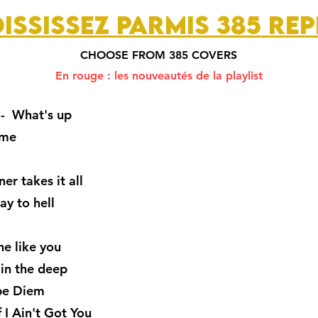
ISSISSEZ PARMIS 385
REP
CHOOSE FROM 385 COVERS
En rouge : les nouveautés de la playlist
- What's up
 me
r takes it all
y to hell
e like you
in the deep
pe Diem
 I Ain't Got You