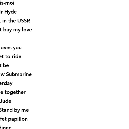
is-moi
r Hyde
 in the USSR
t buy my love
p
loves you
t to ride
t be
low Submarine
erday
e together
 Jude
Stand by me
fet papillon
diner