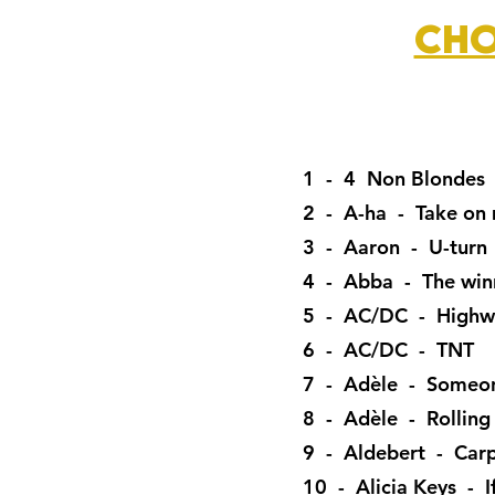
CHO
1 - 4 Non Blondes 
2 - A-ha - Take on
3 - Aaron - U-turn
4 - Abba - The winne
5 - AC/DC - Highwa
6 - AC/DC - TNT
7 - Adèle - Someon
8 - Adèle - Rolling 
9 - Aldebert - Car
10 - Alicia Keys - If