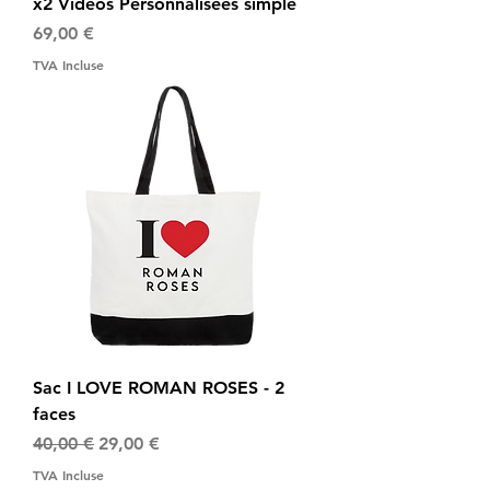
x2 Vidéos Personnalisées simple
Prix
69,00 €
TVA Incluse
Sac I LOVE ROMAN ROSES - 2
faces
Prix original
Prix promotionnel
40,00 €
29,00 €
TVA Incluse