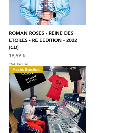
ROMAN ROSES - REINE DES
ÉTOILES - RÉ ÉEDITION - 2022
(CD)
Prix
19,99 €
TVA Incluse
Accès Studios