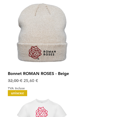
Bonnet ROMAN ROSES - Beige
Prix original
Prix promotionnel
32,00 €
25,60 €
TVA Incluse
unisexe