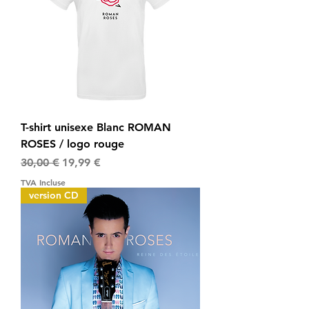
T-shirt unisexe Blanc ROMAN
ROSES / logo rouge
Prix original
Prix promotionnel
30,00 €
19,99 €
TVA Incluse
version CD