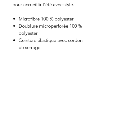
pour accueillir l'été avec style.
Microfibre 100 % polyester
Doublure microperforée 100 %
polyester
Ceinture élastique avec cordon
de serrage
Deux poches latérales
Poche arrière avec fermeture
autoagrippante
Je n’ai pas voulu prendre des
produits bas de gamme avec des
impressions qui s’effacent au bout
du premier lavage. Toute ma
sélection repose sur des produits
fabriqués en France ou en Europe
avec une superbe qualité de finition.
En passant commande, vous