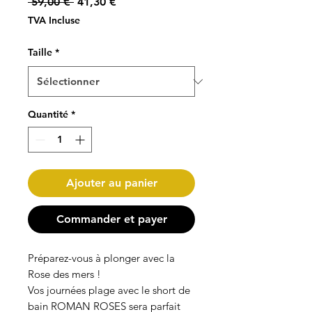
Prix
Prix
 59,00 € 
41,30 €
original
promotionnel
TVA Incluse
Taille
*
Quantité
*
Ajouter au panier
Commander et payer
Préparez-vous à plonger avec la
Rose des mers !
Vos journées plage avec le short de
bain ROMAN ROSES sera parfait