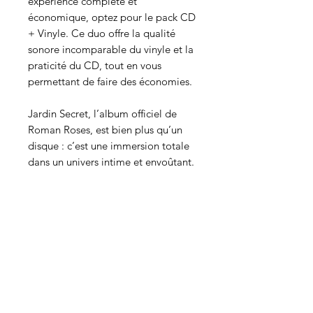
expérience complète et
économique, optez pour le pack CD
+ Vinyle. Ce duo offre la qualité
sonore incomparable du vinyle et la
praticité du CD, tout en vous
permettant de faire des économies.
Jardin Secret, l’album officiel de
Roman Roses, est bien plus qu’un
disque : c’est une immersion totale
dans un univers intime et envoûtant.
Disponible dès le 11 décembre.
Titres de l’album :
FACE A
Où les vents nous mènent
Cœur
J’aime voir danser les filles